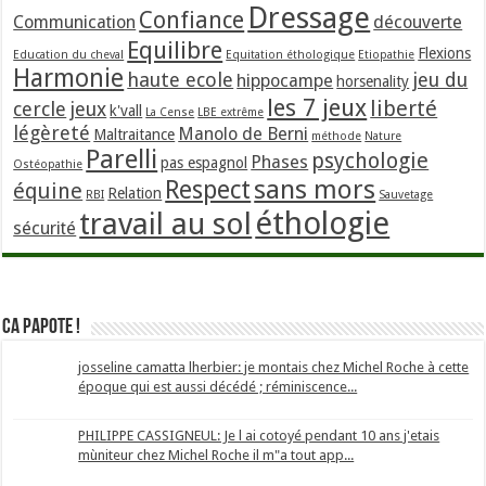
Dressage
Confiance
Communication
découverte
Equilibre
Flexions
Education du cheval
Equitation éthologique
Etiopathie
Harmonie
haute ecole
jeu du
hippocampe
horsenality
les 7 jeux
liberté
cercle
jeux
k'vall
La Cense
LBE extrême
légèreté
Manolo de Berni
Maltraitance
méthode
Nature
Parelli
psychologie
Phases
pas espagnol
Ostéopathie
sans mors
Respect
équine
Relation
RBI
Sauvetage
éthologie
travail au sol
sécurité
Ca papote !
josseline camatta lherbier: je montais chez Michel Roche à cette
époque qui est aussi décédé ; réminiscence...
PHILIPPE CASSIGNEUL: Je l ai cotoyé pendant 10 ans j'etais
mùniteur chez Michel Roche il m"a tout app...