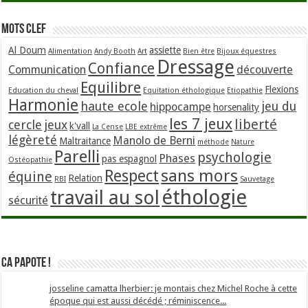
Mots clef
Al Doum
assiette
Alimentation
Andy Booth
Art
Bien être
Bijoux équestres
Dressage
Confiance
Communication
découverte
Equilibre
Flexions
Education du cheval
Equitation éthologique
Etiopathie
Harmonie
haute ecole
jeu du
hippocampe
horsenality
les 7 jeux
liberté
cercle
jeux
k'vall
La Cense
LBE extrême
légèreté
Manolo de Berni
Maltraitance
méthode
Nature
Parelli
psychologie
Phases
pas espagnol
Ostéopathie
sans mors
Respect
équine
Relation
RBI
Sauvetage
éthologie
travail au sol
sécurité
Ca papote !
josseline camatta lherbier: je montais chez Michel Roche à cette
époque qui est aussi décédé ; réminiscence...