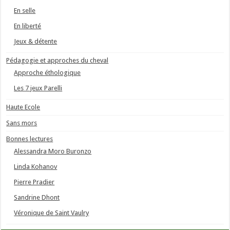
En selle
En liberté
Jeux & détente
Pédagogie et approches du cheval
Approche éthologique
Les 7 jeux Parelli
Haute Ecole
Sans mors
Bonnes lectures
Alessandra Moro Buronzo
Linda Kohanov
Pierre Pradier
Sandrine Dhont
Véronique de Saint Vaulry