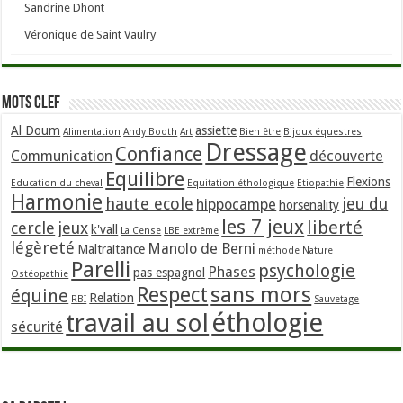
Sandrine Dhont
Véronique de Saint Vaulry
Mots clef
Al Doum
assiette
Alimentation
Andy Booth
Art
Bien être
Bijoux équestres
Dressage
Confiance
Communication
découverte
Equilibre
Flexions
Education du cheval
Equitation éthologique
Etiopathie
Harmonie
haute ecole
jeu du
hippocampe
horsenality
les 7 jeux
liberté
cercle
jeux
k'vall
La Cense
LBE extrême
légèreté
Manolo de Berni
Maltraitance
méthode
Nature
Parelli
psychologie
Phases
pas espagnol
Ostéopathie
sans mors
Respect
équine
Relation
RBI
Sauvetage
éthologie
travail au sol
sécurité