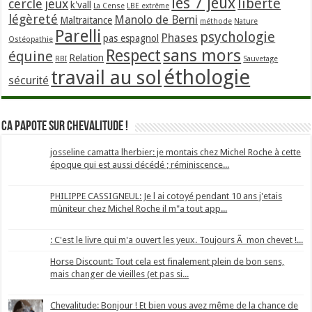
les 7 jeux
liberté
cercle
jeux
k'vall
La Cense
LBE extrême
légèreté
Manolo de Berni
Maltraitance
méthode
Nature
Parelli
psychologie
Phases
pas espagnol
Ostéopathie
sans mors
Respect
équine
Relation
RBI
Sauvetage
éthologie
travail au sol
sécurité
Ca papote sur Chevalitude !
josseline camatta lherbier: je montais chez Michel Roche à cette
époque qui est aussi décédé ; réminiscence...
PHILIPPE CASSIGNEUL: Je l ai cotoyé pendant 10 ans j'etais
mùniteur chez Michel Roche il m"a tout app...
: C'est le livre qui m'a ouvert les yeux. Toujours Ã mon chevet !...
Horse Discount: Tout cela est finalement plein de bon sens,
mais changer de vieilles (et pas si...
Chevalitude: Bonjour ! Et bien vous avez même de la chance de