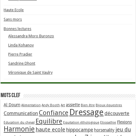
Haute Ecole
Sans mors
Bonnes lectures
Alessandra Moro Buronzo
Linda Kohanov
Pierre Pradier
Sandrine Dhont
Véronique de Saint Vaulry
Mots clef
Al Doum
assiette
Alimentation
Andy Booth
Art
Bien être
Bijoux équestres
Dressage
Confiance
Communication
découverte
Equilibre
Flexions
Education du cheval
Equitation éthologique
Etiopathie
Harmonie
haute ecole
jeu du
hippocampe
horsenality