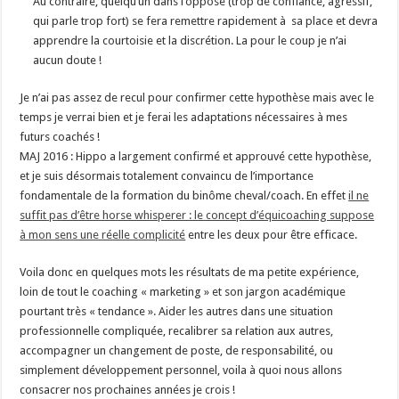
Au contraire, quelqu’un dans l’opposé (trop de confiance, agressif,
qui parle trop fort) se fera remettre rapidement à sa place et devra
apprendre la courtoisie et la discrétion. La pour le coup je n’ai
aucun doute !
Je n’ai pas assez de recul pour confirmer cette hypothèse mais avec le
temps je verrai bien et je ferai les adaptations nécessaires à mes
futurs coachés !
MAJ 2016 : Hippo a largement confirmé et approuvé cette hypothèse,
et je suis désormais totalement convaincu de l’importance
fondamentale de la formation du binôme cheval/coach. En effet
il ne
suffit pas d’être horse whisperer : le concept d’équicoaching suppose
à mon sens une réelle complicité
entre les deux pour être efficace.
Voila donc en quelques mots les résultats de ma petite expérience,
loin de tout le coaching « marketing » et son jargon académique
pourtant très « tendance ». Aider les autres dans une situation
professionnelle compliquée, recalibrer sa relation aux autres,
accompagner un changement de poste, de responsabilité, ou
simplement développement personnel, voila à quoi nous allons
consacrer nos prochaines années je crois !