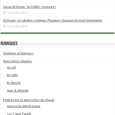
Haras Al Doum : la SOREC s’engage !
14 octobre 2016
Al Doum : le calvaire continue. Plusieurs chevaux en mort imminente
12 octobre 2016
Rubriques
Opinions et humeurs
Rencontres équines
Au sol
En selle
En liberté
Jeux & détente
Pédagogie et approches du cheval
Approche éthologique
Les 7 jeux Parelli