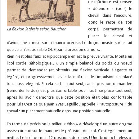
de mâchoire est censée
« détendre » (sic !) le
cheval dans l’encolure,
donc le reste de son
La flexion latérale selon Baucher
corps, permettant de
placer le cheval et
d’avoir une « mise sur la main » précise. Le dogme insiste sur le fait
que cela n’est possible QUE par la pression du mors.
Rien n’est plus faux et Hippocampe en est la preuve vivante. Monté en
licol corde (éthologique…), un simple balancé du poids du noeud
permet de demander (et obtenir) une flexion verticale élégante et
légère, et progressivement avec la maîtrise de l’impulsion un placé
tout aussi élégant. Et cela se fait tout seul, car la position demandée
(remonter le dos) est plus confortable pour lui. Il se place tout seul,
après lui avoir démontré que cette position était plus confortable
pour lui ! C’est ce que Jean Yves Leguillou appelle « l’autoposture » du
cheval : un placement naturelle dans une position naturelle.
En terme de précision le milieu « étho » à développé un autre dogme
assez curieux sur le manque de précision du licol. C’est également un
mythe. Le licol permet 12 positions de rênes ! Une bride « biteless »,