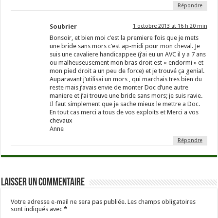
Répondre
Soubrier
1 octobre 2013 at 16 h 20 min
Bonsoir, et bien moi c’est la premiere fois que je mets
une bride sans mors c’est ap-midi pour mon cheval. Je
suis une cavaliere handicappee (j’ai eu un AVC il y a 7 ans
ou malheuseusement mon bras droit est « endormi » et
mon pied droit a un peu de force) et je trouvé ça genial.
Auparavant j’utilisai un mors , qui marchais tres bien du
reste mais j’avais envie de monter Doc d’une autre
maniere et j’ai trouve une bride sans mors; je suis ravie.
Il faut simplement que je sache mieux le mettre a Doc.
En tout cas merci a tous de vos exploits et Merci a vos
chevaux
Anne
Répondre
Laisser un commentaire
Votre adresse e-mail ne sera pas publiée.
Les champs obligatoires
sont indiqués avec
*