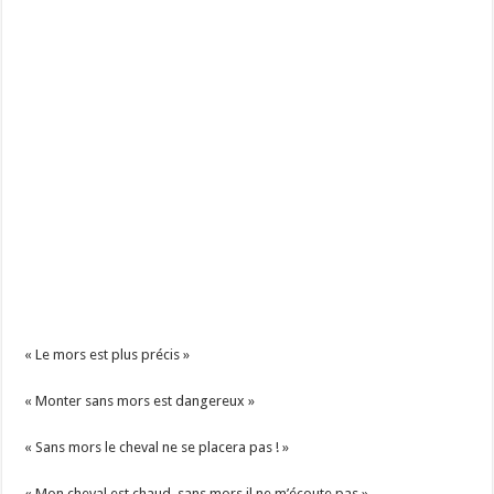
« Le mors est plus précis »
« Monter sans mors est dangereux »
« Sans mors le cheval ne se placera pas ! »
« Mon cheval est chaud, sans mors il ne m’écoute pas »