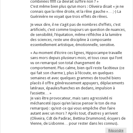
combinées !!!!!!! ca devrait suffire non ? »
C’est même bien plus qu’un mors : Oliveira disait « je ne
connais que la rêne droite, et la rêne gauche »… ;-) La
Guérinière ne voyait que trois effets de rênes.
Je veux dire, il ne s’agit pas de nombres d’effets, c’est
artificiels, c’est comme toujours un question de nuances,
de sensibilité, l’équitation, même réfléchie à la lumière
des sciences, reste une discipline à composante
essentiellement artistique, émotionnelle, sensitive.
« Au moment d’écrire ces lignes, Hippocampe travaille
sans mors depuis plusieurs mois, et tous ceux qui l’ont
vu on remarqué son total changement de
comportement. Plus calme, bien qu’il reste facétieux (ce
qui fait son charme ), plus à l’écoute, en quelques
semaines et avec quelques grammes de touché biens
placés il offre généreusement appuyers, déplacements
latéraux, épaules/hanches en dedans, impulsion à
l’assiette… »
Je vais être provocateur, mais sans agressivité ni
méchanceté (quoi qu’en laisse penser le ton de ma
remarque) : qu’est-ce qui vous empêche d’en faire
autant avec un mors ? Après tout, d’autres y arrivent
(Oliveira, Cdt de Padirac, Bettina Drummond, écuyers de
Vienne, de Lisbonne… pour rester dans les connus).
Répondre