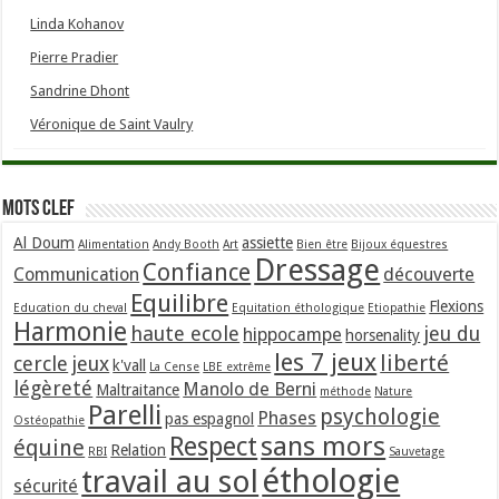
Linda Kohanov
Pierre Pradier
Sandrine Dhont
Véronique de Saint Vaulry
Mots clef
Al Doum
assiette
Alimentation
Andy Booth
Art
Bien être
Bijoux équestres
Dressage
Confiance
Communication
découverte
Equilibre
Flexions
Education du cheval
Equitation éthologique
Etiopathie
Harmonie
haute ecole
jeu du
hippocampe
horsenality
les 7 jeux
liberté
cercle
jeux
k'vall
La Cense
LBE extrême
légèreté
Manolo de Berni
Maltraitance
méthode
Nature
Parelli
psychologie
Phases
pas espagnol
Ostéopathie
sans mors
Respect
équine
Relation
RBI
Sauvetage
éthologie
travail au sol
sécurité