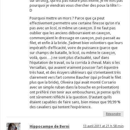
sur un blog, qui est pas nature plus intime, je ne vois pas
pourquoi je viendrais vous chercher des poux la tête ! :-
D
Pourquoi mettre un mors ? Parce que ça peut
effectivement permettre une certaine finesse qu’on n’a
pas avec un licol, ni même un caveçon. Il ne faut pas
oublier que les anciens débourraient en caveçon,
commençaient le dressage en caveçon, puis passait au
filet, et enfin à la bride. J’admet bien volontiers que leurs
impératifs d’efficacité, voire de puissance (parce que
sur champs de bataille, le licol, ou même le caveçon,
voilà, quoi….) ne sont plus d’actualité, sauf dans
l’équitation de travail, ou la corrida à cheval. Mais si les
Versaillais, qui avaient vraiment pousser l’art équestre
très haut, et des écuyers ultérieurs qui s’orientaient très
clairement vers l’art comme Baucher (qui prônait le filet
plus que la bride), Oliveira (qui avait monté Corsario
avec un simple ruban dans la bouche en présentation)
ont préféré s’en tenir aux embouchures, je pense qu’ils
ont sûrement réfléchi à la question. D’autant qu’ils
étaient capables de faire sans, bien mieux que 99,99 %
des cavaliers qui tentent l’expérience.
Répondre
Hippocampe de Berni
13 avril 2011 at 21 h 58 min