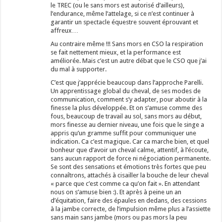
le TREC (ou le sans mors est autorisé d’ailleurs),
l’endurance, même l’attelage, si ce n’est continuer à
garantir un spectacle équestre souvent éprouvant et
affreux…
Au contraire même !!! Sans mors en CSO la respiration
se fait nettement mieux, et la performance est
améliorée. Mais c’est un autre débat que le CSO que j’ai
du mal à supporter.
C’est que j’apprécie beaucoup dans l’approche Parelli.
Un apprentissage global du cheval, de ses modes de
communication, comment s’y adapter, pour aboutir à la
finesse la plus développée. Et on s’amuse comme des
fous, beaucoup de travail au sol, sans mors au début,
mors finesse au dernier niveau, une fois que le singe a
appris qu’un gramme suffit pour communiquer une
indication. Ca c’est magique. Car ca marche bien, et quel
bonheur que d’avoir un cheval calme, attentif, à l’écoute,
sans aucun rapport de force ni négociation permanente.
Se sont des sensations et émotions très fortes que peu
connaîtrons, attachés à cisailler la bouche de leur cheval
« parce que c’est comme ca qu’on fait ». En attendant
nous on s’amuse bien :). Et après à peine un an
d’équitation, faire des épaules en dedans, des cessions
à la jambe correcte, de l’impulsion même plus a l’assiette
sans main sans jambe (mors ou pas mors la peu