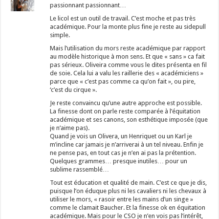
passionnant passionnant…
Le licol est un outil de travail. C’est moche et pas très
académique. Pour la monte plus fine je reste au sidepull
simple.
Mais l’utilisation du mors reste académique par rapport
au modèle historique à mon sens. Et que « sans » ca fait
pas sérieux. Oliveira comme vous le dites présenta en fil
de soie. Cela lui a valu les raillerie des « académiciens »
parce que « c’est pas comme ca qu’on fait », ou pire,
‘c’est du cirque ».
Je reste convaincu qu’une autre approche est possible.
La finesse dont on parle reste comparée à l’équitation
académique et ses canons, son esthétique imposée (que
je n’aime pas).
Quand je vois un Olivera, un Henriquet ou un Karl je
m’incline car jamais je n’arriverai à un tel niveau. Enfin je
ne pense pas, en tout cas je n’en ai pas la prétention.
Quelques grammes… presque inutiles… pour un
sublime rassemblé…
Tout est éducation et qualité de main. C’est ce que je dis,
puisque l’on éduque plus ni les cavaliers ni les chevaux à
utiliser le mors, « rasoir entre les mains d’un singe »
comme le clamait Baucher. Et la finesse ok en équitation
académique. Mais pour le CSO je n’en vois pas l’intérêt,