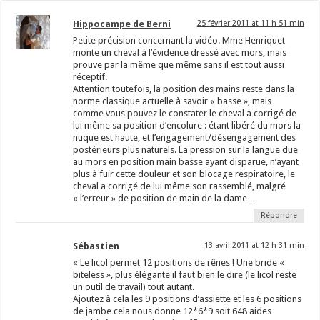
Hippocampe de Berni
25 février 2011 at 11 h 51 min
Petite précision concernant la vidéo. Mme Henriquet
monte un cheval à l’évidence dressé avec mors, mais
prouve par la même que même sans il est tout aussi
réceptif.
Attention toutefois, la position des mains reste dans la
norme classique actuelle à savoir « basse », mais
comme vous pouvez le constater le cheval a corrigé de
lui même sa position d’encolure : étant libéré du mors la
nuque est haute, et l’engagement/désengagement des
postérieurs plus naturels. La pression sur la langue due
au mors en position main basse ayant disparue, n’ayant
plus à fuir cette douleur et son blocage respiratoire, le
cheval a corrigé de lui même son rassemblé, malgré
« l’erreur » de position de main de la dame…
Répondre
Sébastien
13 avril 2011 at 12 h 31 min
« Le licol permet 12 positions de rênes ! Une bride «
biteless », plus élégante il faut bien le dire (le licol reste
un outil de travail) tout autant.
Ajoutez à cela les 9 positions d’assiette et les 6 positions
de jambe cela nous donne 12*6*9 soit 648 aides