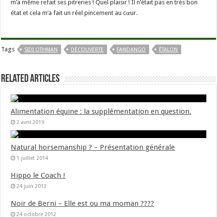
m’a même refait ses pitreries ! Quel plaisir ! Il n’était pas en très bon
état et cela m’a fait un réel pincement au cœur.
Tags
SIDI OTHMAN
DÉCOUVERTE
FANDANGO
ÉTALON
Related Articles
Alimentation équine : la supplémentation en question.
2 avril 2019
Natural horsemanship ? – Présentation générale
1 juillet 2014
Hippo le Coach !
24 juin 2013
Noir de Berni – Elle est ou ma moman ????
24 octobre 2012