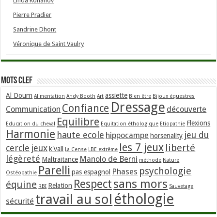
Linda Kohanov
Pierre Pradier
Sandrine Dhont
Véronique de Saint Vaulry
Mots clef
Al Doum
assiette
Alimentation
Andy Booth
Art
Bien être
Bijoux équestres
Dressage
Confiance
Communication
découverte
Equilibre
Flexions
Education du cheval
Equitation éthologique
Etiopathie
Harmonie
haute ecole
jeu du
hippocampe
horsenality
les 7 jeux
liberté
cercle
jeux
k'vall
La Cense
LBE extrême
légèreté
Manolo de Berni
Maltraitance
méthode
Nature
Parelli
psychologie
Phases
pas espagnol
Ostéopathie
sans mors
Respect
équine
Relation
RBI
Sauvetage
éthologie
travail au sol
sécurité