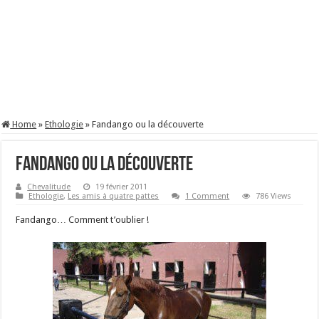
Home
»
Ethologie
»
Fandango ou la découverte
Fandango ou la découverte
Chevalitude
19 février 2011
Ethologie
,
Les amis à quatre pattes
1 Comment
786 Views
Fandango… Comment t’oublier !