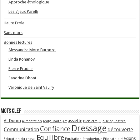
Approche éthologique
Les 7 jeux Parelli
Haute Ecole
Sans mors
Bonnes lectures
Alessandra Moro Buronzo
Linda Kohanov
Pierre Pradier
Sandrine Dhont
Véronique de Saint Vaulry
Mots clef
Al Doum
assiette
Alimentation
Andy Booth
Art
Bien être
Bijoux équestres
Dressage
Confiance
Communication
découverte
Equilibre
Flexions
Education du cheval
Equitation éthologique
Etiopathie