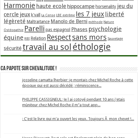
Harmonie
haute ecole
jeu du
hippocampe
horsenality
les 7 jeux
liberté
cercle
jeux
k'vall
La Cense
LBE extrême
légèreté
Manolo de Berni
Maltraitance
méthode
Nature
Parelli
psychologie
Phases
pas espagnol
Ostéopathie
sans mors
Respect
équine
Relation
RBI
Sauvetage
éthologie
travail au sol
sécurité
Ca papote sur Chevalitude !
josseline camatta lherbier: je montais chez Michel Roche à cette
époque qui est aussi décédé ; réminiscence...
PHILIPPE CASSIGNEUL: Je l ai cotoyé pendant 10 ans j'etais
mùniteur chez Michel Roche il m"a tout app...
: C'est le livre qui m'a ouvert les yeux. Toujours Ã mon chevet !...