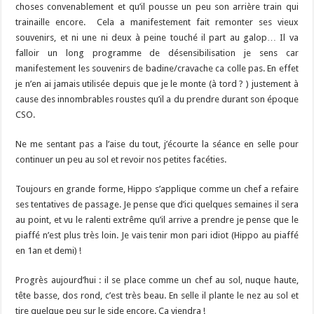
choses convenablement et qu’il pousse un peu son arrière train qui
trainaille encore. Cela a manifestement fait remonter ses vieux
souvenirs, et ni une ni deux à peine touché il part au galop… Il va
falloir un long programme de désensibilisation je sens car
manifestement les souvenirs de badine/cravache ca colle pas. En effet
je n’en ai jamais utilisée depuis que je le monte (à tord ? ) justement à
cause des innombrables roustes qu’il a du prendre durant son époque
CSO.
Ne me sentant pas a l’aise du tout, j’écourte la séance en selle pour
continuer un peu au sol et revoir nos petites facéties.
Toujours en grande forme, Hippo s’applique comme un chef a refaire
ses tentatives de passage. Je pense que d’ici quelques semaines il sera
au point, et vu le ralenti extrême qu’il arrive a prendre je pense que le
piaffé n’est plus très loin. Je vais tenir mon pari idiot (Hippo au piaffé
en 1an et demi) !
Progrès aujourd’hui : il se place comme un chef au sol, nuque haute,
tête basse, dos rond, c’est très beau. En selle il plante le nez au sol et
tire quelque peu sur le side encore. Ca viendra !