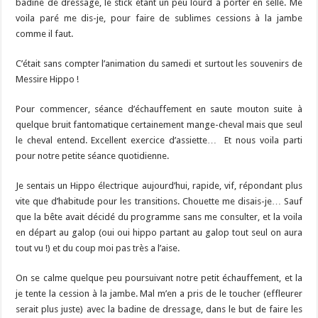
badine de dressage, le stick étant un peu lourd à porter en selle. Me
voila paré me dis-je, pour faire de sublimes cessions à la jambe
comme il faut.
C’était sans compter l’animation du samedi et surtout les souvenirs de
Messire Hippo !
Pour commencer, séance d’échauffement en saute mouton suite à
quelque bruit fantomatique certainement mange-cheval mais que seul
le cheval entend. Excellent exercice d’assiette… Et nous voila parti
pour notre petite séance quotidienne.
Je sentais un Hippo électrique aujourd’hui, rapide, vif, répondant plus
vite que d’habitude pour les transitions. Chouette me disais-je… Sauf
que la bête avait décidé du programme sans me consulter, et la voila
en départ au galop (oui oui hippo partant au galop tout seul on aura
tout vu !) et du coup moi pas très a l’aise.
On se calme quelque peu poursuivant notre petit échauffement, et la
je tente la cession à la jambe. Mal m’en a pris de le toucher (effleurer
serait plus juste) avec la badine de dressage, dans le but de faire les