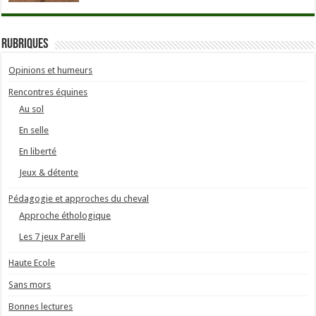
Rubriques
Opinions et humeurs
Rencontres équines
Au sol
En selle
En liberté
Jeux & détente
Pédagogie et approches du cheval
Approche éthologique
Les 7 jeux Parelli
Haute Ecole
Sans mors
Bonnes lectures