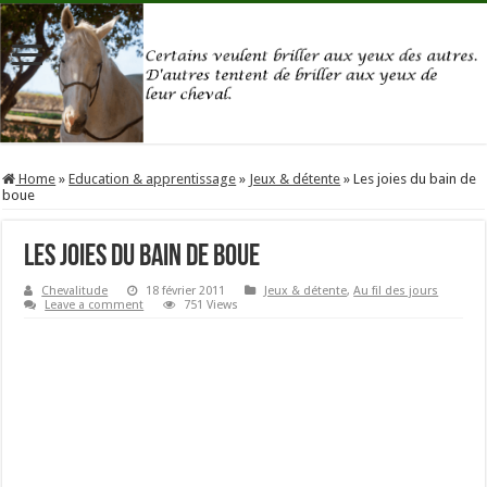
Home
»
Education & apprentissage
»
Jeux & détente
»
Les joies du bain de
boue
Les joies du bain de boue
Chevalitude
18 février 2011
Jeux & détente
,
Au fil des jours
Leave a comment
751 Views