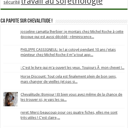
éthologie
travail au sol
sécurité
Ca papote sur Chevalitude !
josseline camatta lherbier: je montais chez Michel Roche à cette
époque qui est aussi décédé ; réminiscence...
PHILIPPE CASSIGNEUL: Je l ai cotoyé pendant 10 ans j'etais
mùniteur chez Michel Roche il m"a tout app...
: C'est le livre qui m'a ouvert les yeux. Toujours Ã mon chevet !...
Horse Discount: Tout cela est finalement plein de bon sens,
mais changer de vieilles (et pas si...
Chevalitude: Bonjour ! Et bien vous avez même de la chance de
les trouver ici, je vais les su...
reret: Merci beaucoup pour ces quatre fiches, elles me sont
très utiles ! C'est claire,...