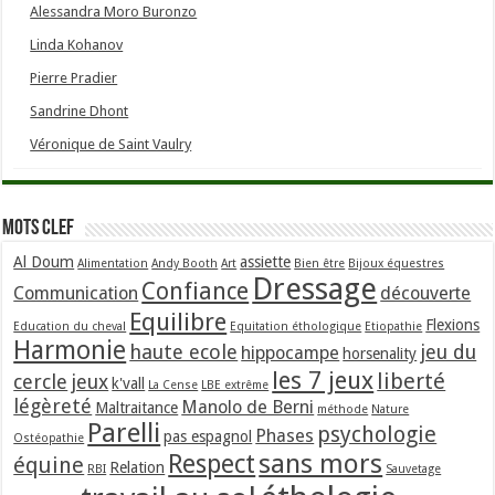
Alessandra Moro Buronzo
Linda Kohanov
Pierre Pradier
Sandrine Dhont
Véronique de Saint Vaulry
Mots clef
Al Doum
assiette
Alimentation
Andy Booth
Art
Bien être
Bijoux équestres
Dressage
Confiance
Communication
découverte
Equilibre
Flexions
Education du cheval
Equitation éthologique
Etiopathie
Harmonie
haute ecole
jeu du
hippocampe
horsenality
les 7 jeux
liberté
cercle
jeux
k'vall
La Cense
LBE extrême
légèreté
Manolo de Berni
Maltraitance
méthode
Nature
Parelli
psychologie
Phases
pas espagnol
Ostéopathie
sans mors
Respect
équine
Relation
RBI
Sauvetage